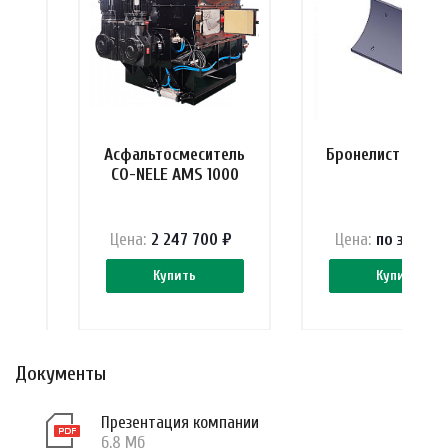
ный
Асфальтосмеситель
Бронелист 12-17 
0
CO-NELE AMS 1000
у
Цена:
2 247 700 ₽
Цена:
по зап
р
ос
Купить
Купить
Документы
Презентация компании
6.8 Мб