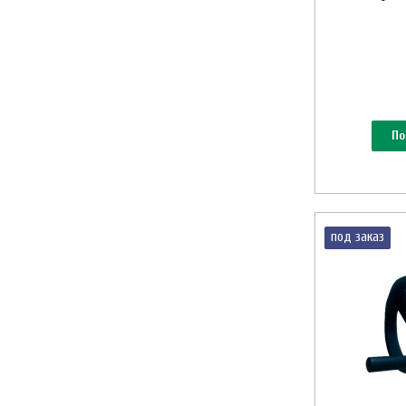
По
под заказ