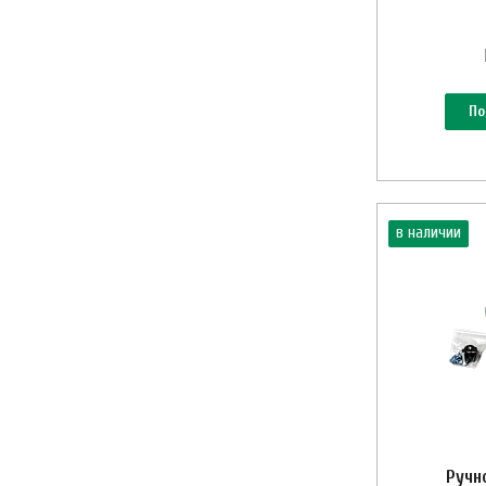
По
в наличии
Ручн