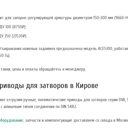
дит для запорно-регулирующей арматуры диаметром 150−300 мм (9660−1
ДУ 100 (8750₽);
ДУ 350 (23520₽).
/закрывания ножевых задвижек предназначена модель ACES300, работающ
50 Гц).
ставки, цены и оплаты обращайтесь к менеджеру.
риводы для затворов в Кирове
кве отгрузим ручные, пневматические приводы для затворов серии DVA, V
 с шлицевым типом соединения по DIN 5482.
оборудование
, запчасти и комплектующие доставляем со склада в Москве
.