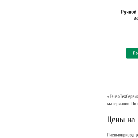
Ручной
з
По
«ТензоТехСерви
материалов. По
Цены на 
Пневмопривод р