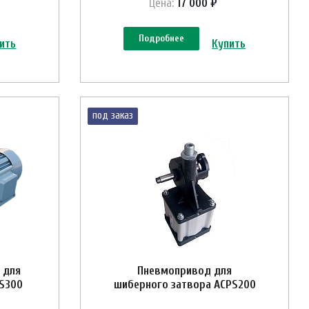
Цена:
17 000 ₽
Подробнее
ить
Купить
под заказ
 для
Пневмопривод для
ES300
шиберного затвора ACPS200