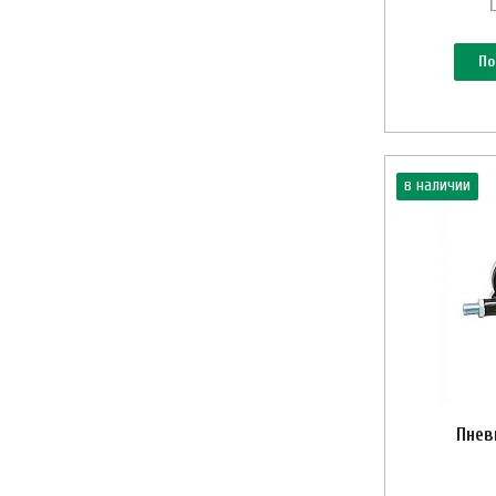
По
в наличии
Пнев