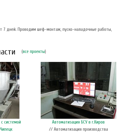
от 7 дней. Проводим шеф-монтаж, пуско-наладочные работы,
ласти
(
все проекты
)
 с системой
Автоматизация БСУ в г.Киров
М
-Чипецк
// Автоматизация производства