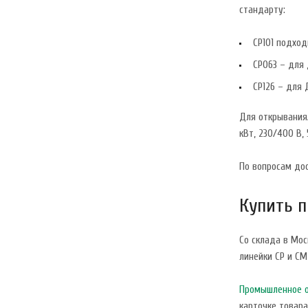
стандарту:
CP101 подхо
CP063 – для 
CP126 – для 
Для открывания
кВт, 230/400 В, 
По вопросам до
Купить п
Со склада в Мос
линейки CP и CM
Промышленное 
карточке товара