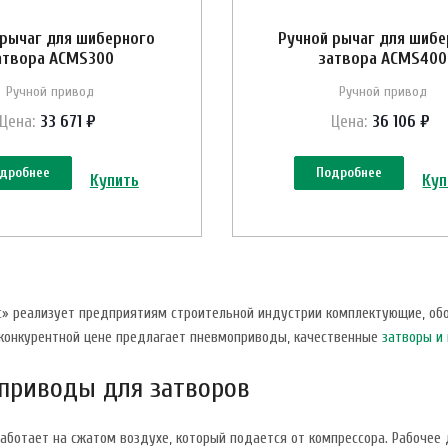
 рычаг для шиберного
Ручной рычаг для шибе
атвора ACMS300
затвора ACMS400
Ручной привод
Ручной привод
Цена:
33 671 ₽
Цена:
36 106 ₽
дробнее
Подробнее
Купить
Куп
с» реализует предприятиям строительной индустрии комплектующие, об
 конкурентной цене предлагает пневмоприводы, качественные
затворы и
приводы для затворов
аботает на сжатом воздухе, который подается от компрессора. Рабочее