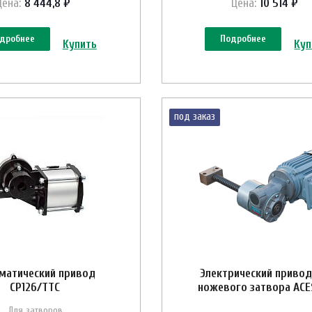
Цена:
8 444,8 ₽
Цена:
10 514 ₽
дробнее
Подробнее
Купить
Куп
под заказ
матический привод
Электрический привод
CP126/ТТС
ножевого затвора AC
Для затворов