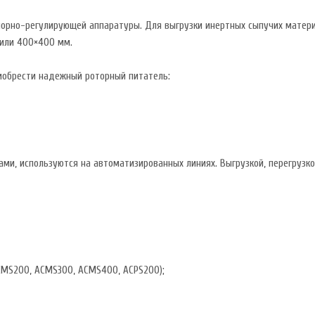
орно-регулирующей аппаратуры. Для выгрузки инертных сыпучих матери
 или 400×400 мм.
иобрести надежный роторный питатель:
ми, используются на автоматизированных линиях. Выгрузкой, перегрузк
CMS200, ACMS300, ACMS400, ACPS200);