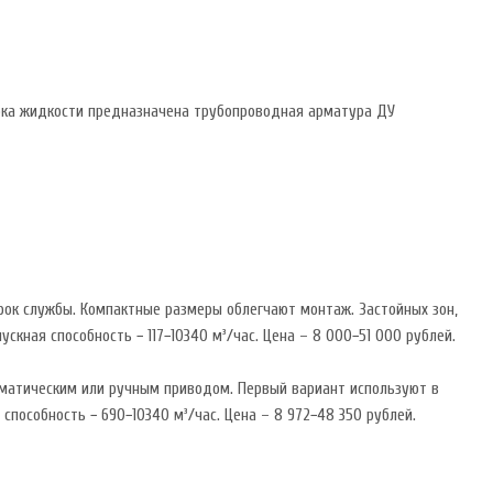
тока жидкости предназначена трубопроводная арматура ДУ
рок службы. Компактные размеры облегчают монтаж. Застойных зон,
скная способность − 117−10340 м³/час. Цена – 8 000−51 000 рублей.
вматическим или ручным приводом. Первый вариант используют в
способность − 690−10340 м³/час. Цена – 8 972−48 350 рублей.