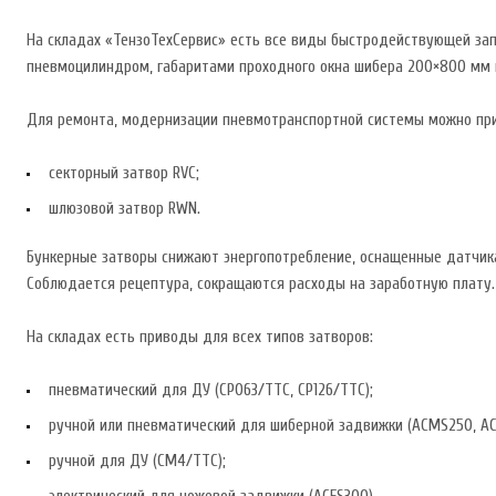
На складах «ТензоТехСервис» есть все виды быстродействующей зап
пневмоцилиндром, габаритами проходного окна шибера 200×800 мм
Для ремонта, модернизации пневмотранспортной системы можно пр
секторный затвор RVC;
шлюзовой затвор RWN.
Бункерные затворы снижают энергопотребление, оснащенные датчика
Соблюдается рецептура, сокращаются расходы на заработную плату.
На складах есть приводы для всех типов затворов:
пневматический для ДУ (CP063/TTC, CP126/TTC);
ручной или пневматический для шиберной задвижки (ACMS250, A
ручной для ДУ (СМ4/ТТС);