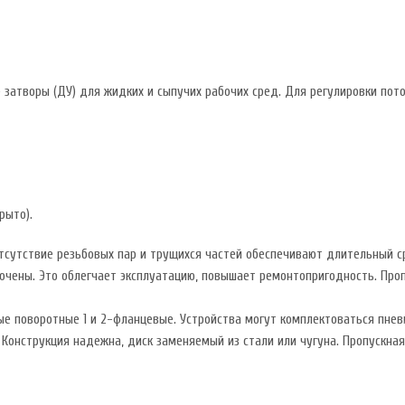
затворы (ДУ) для жидких и сыпучих рабочих сред. Для регулировки по
рыто).
тсутствие резьбовых пар и трущихся частей обеспечивают длительный с
лючены. Это облегчает эксплуатацию, повышает ремонтопригодность. Пропу
е поворотные 1 и 2-фланцевые. Устройства могут комплектоваться пне
 Конструкция надежна, диск заменяемый из стали или чугуна. Пропускная 