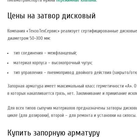
пневмотранспорта нужны
пережимные клапаны
.
Цены на затвор дисковый
Компания «ТензоТехСервис» реализует сертифицированные дисковые 
диаметром 50−300 мм:
тип соединения – межфланцевый;
материал корпуса – высокопрочный чугун;
тип управления – пневмопривод двойного действия (закрыто/отк
Запорная арматура имеет максимальный класс герметичности «A». О
в которых накапливается грязь, нет. Заклинивание и прикипание иск
Для всех типов сыпучих материалов предназначены затворы дисковы
цикле (для дозировки), второй – для ремонта и установки на силосы.
Купить запорную арматуру