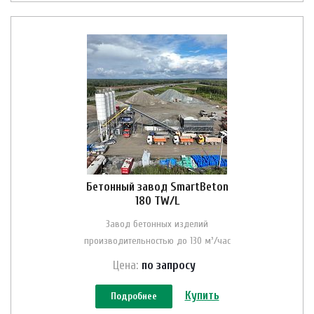
Бетонный завод SmartBeton
180 TW/L
Завод бетонных изделий
производительностью до 130 м³/час
Цена:
по зап
р
осу
Купить
Подробнее