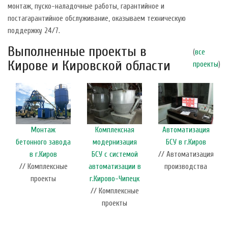
монтаж, пуско-наладочные работы, гарантийное и
постагарантийное обслуживание, оказываем техническую
поддержку 24/7.
Выполненные проекты в
(
все
Кирове и Кировской области
проекты
)
Монтаж
Комплексная
Автоматизация
бетонного завода
модернизация
БСУ в г.Киров
в г.Киров
БСУ с системой
// Автоматизация
// Комплексные
автоматизации в
производства
проекты
г.Кирово-Чипецк
// Комплексные
проекты