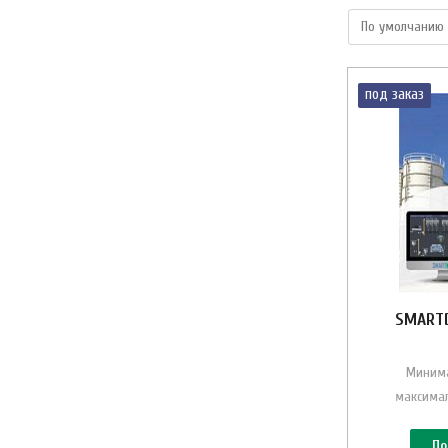
под заказ
SMARTD
Минима
максима
По