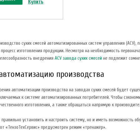
Купить
изводство сухих смесей автоматизированных систем управления (АСУ), 
 процесс изготовления продукции. Несмотря на необходимость первонач
целесообразность внедрения
АСУ завода сухих смесей
не подлежит сомне
 автоматизацию производства
рения автоматизации производства на заводах сухих смесей будет суще
дключаемых к системе автоматизированных потребителей. Чтобы сэконо
ечественного изготовления, а также обращаться напрямую к производит
 правильно установить и настроить систему, но и иметь возможность о
 от «ТензоТехСервис» предусмотрен режим «тренажер».