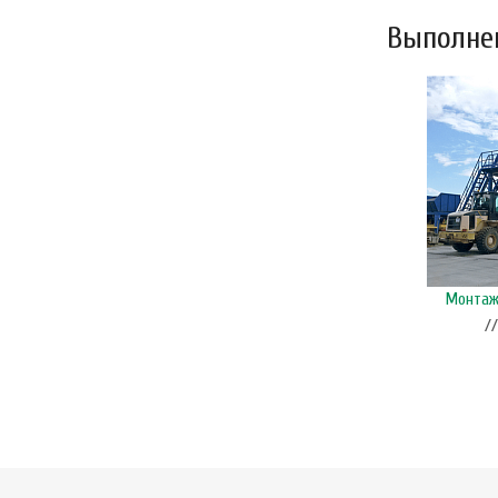
Выполнен
Монтаж и ввод в эксплуатацию гибких шнеков и
Монтаж 
бункеров, п. Пижанка, Кировская область
/
// Автоматизация производства