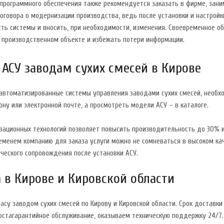
программного обеспечения также рекомендуется заказать в фирме, зани
оговора о модернизации производства, ведь после установки и настрой
ть системы и вносить, при необходимости, изменения. Своевременное о
а производственном объекте и избежать потери информации.
 АСУ заводам сухих смесей в Кирове
 автоматизированные системы управления заводами сухих смесей, необх
ну или электронной почте, а просмотреть модели АСУ – в каталоге.
вационных технологий позволяет повысить производительность до 30% 
еменем компанию для заказа услуги можно не сомневаться в высоком к
ческого сопровождения после установки АСУ.
 в Кирове и Кировской области
су заводом сухих смесей по Кирову и Кировской области. Срок доставк
постагарантийное обслуживание, оказываем техническую поддержку 24/7.