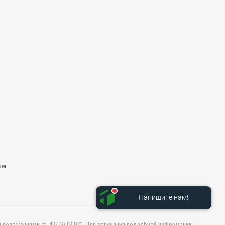
ом
Напишите нам!
й положениями ст. 437 (2) ГК РФ. Для получения подробной информации