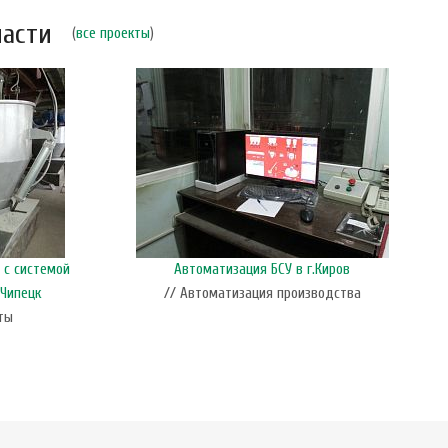
ласти
(
все проекты
)
 с системой
Автоматизация БСУ в г.Киров
М
-Чипецк
// Автоматизация производства
ты