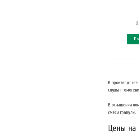
Ц
По
В производстве
служат гомоген
В оснащении ком
смеси гранулы.
Цены на 