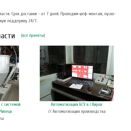
ласти. Срок доставки - от 7 дней. Проводим шеф-монтаж, пуско-
скую поддержку 24/7.
ласти
(
все проекты
)
 с системой
Автоматизация БСУ в г.Киров
М
-Чипецк
// Автоматизация производства
ты