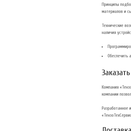
Принципы подбор
материалов и сы
Технические во
наличия устрой
Программиро
Обеспечить а
Заказать
Компания «Тенз
компании позво
Разработанное 
«ТензоТехСервис
Доставка