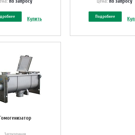
ена:
по зап
р
осу
Цена:
по зап
р
осу
дробнее
Подробнее
Купить
Куп
Гомогенизатор
Загрузочная