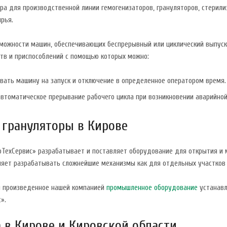
а для производственной линии гемогенизаторов, грануляторов, стерилиз
рья.
зможности машин, обеспечивающих беспрерывный или циклический выпуск 
ств и приспособлений с помощью которых можно:
вать машину на запуск и отключение в определенное оператором время.
втоматическое прерывание рабочего цикла при возникновении аварийной
 грануляторы в Кирове
оТехСервис» разрабатывает и поставляет оборудование для открытия и
ляет разрабатывать сложнейшие механизмы как для отдельных участков 
и произведенное нашей компанией
промышленное оборудование
устанавл
».
 в Кирове и Кировской области