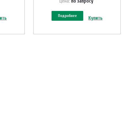
Цена:
по зап
р
осу
Подробнее
ить
Купить