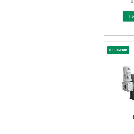
Ц
По
в наличии