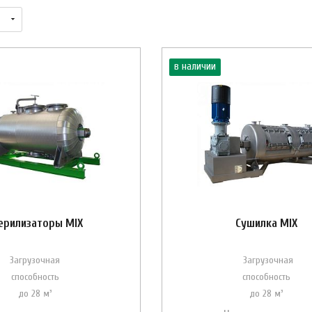
в наличии
ерилизаторы MIX
Сушилка MIX
Загрузочная
Загрузочная
способность
способность
до 28 м³
до 28 м³