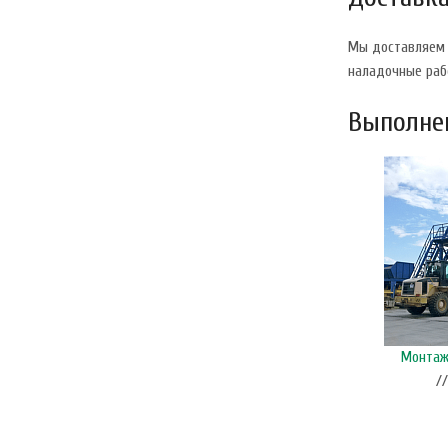
Мы доставляем г
наладочные раб
Выполнен
Монтаж и ввод в эксплуатацию гибких шнеков и
Монтаж 
бункеров, п. Пижанка, Кировская область
/
// Автоматизация производства