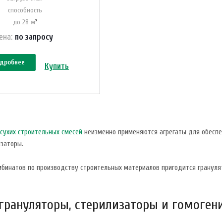
способность
до 28 м
³
ена:
по зап
р
осу
дробнее
Купить
сухих строительных смесей
неизменно применяются агрегаты для обеспеч
изаторы.
бинатов по производству строительных материалов пригодится гранулят
грануляторы, стерилизаторы и гомоген