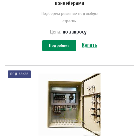
конвейерами
Подберем решение под любую
отрасль.
Цена:
по зап
р
осу
Купить
Подробнее
под заказ