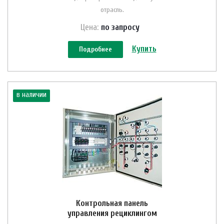
отрасль.
Цена:
по зап
р
осу
Купить
Подробнее
в наличии
Контрольная панель
управления рециклингом