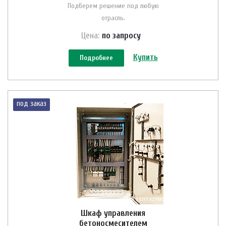
Подберем решение под любую
отрасль.
Цена:
по зап
р
осу
Купить
Подробнее
под заказ
Шкаф управления
бетоносмесителем