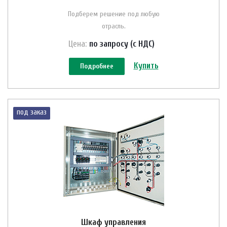
Подберем решение под любую
отрасль.
Цена:
по зап
р
осу (с НДС)
Купить
Подробнее
под заказ
Шкаф управления