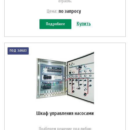
отрасль.
Цена:
по зап
р
осу
Купить
Подробнее
под заказ
Шкаф управления насосами
Подберем решение под любую