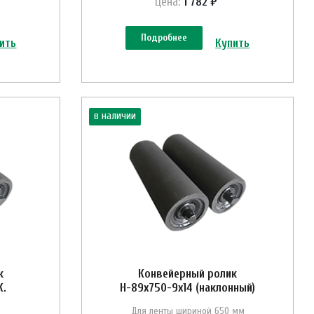
Цена:
1 782 ₽
Подробнее
ить
Купить
в наличии
к
Конвейерный ролик
Ж.
Н-89х750-9х14 (наклонный)
Для ленты шириной 650 мм