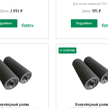
Для ленты шириной 650
Цена:
2 092 ₽
Цена:
915 ₽
дробнее
Подробнее
Купить
Куп
в наличии
нвейерный ролик
Конвейерный роли