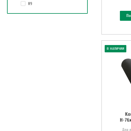
89
По
в наличии
Ко
Н-76
Для 