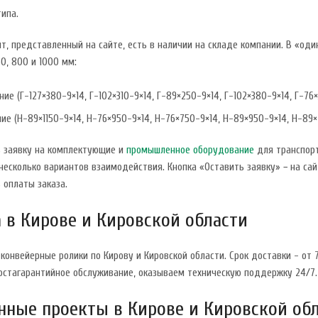
ипа.
т, представленный на сайте, есть в наличии на складе компании. В «оди
0, 800 и 1000 мм:
ние (Г-127×380-9×14, Г-102×310-9×14, Г-89×250-9×14, Г-102×380-9×14, Г-76×
ие (Н-89×1150-9×14, Н-76×950-9×14, Н-76×750-9×14, Н-89×950-9×14, Н-89×
 заявку на комплектующие и
промышленное оборудование
для транспорт
есколько вариантов взаимодействия. Кнопка «Оставить заявку» − на сай
 оплаты заказа.
 в Кирове и Кировской области
онвейерные ролики по Кирову и Кировской области. Срок доставки - от
постагарантийное обслуживание, оказываем техническую поддержку 24/7.
ные проекты в Кирове и Кировской об