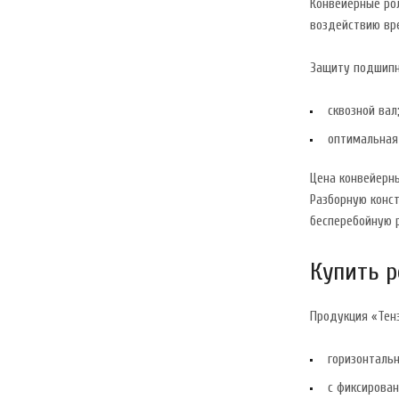
Конвейерные ро
воздействию вр
Защиту подшипни
сквозной вал
оптимальная 
Цена конвейерн
Разборную конс
бесперебойную р
Купить р
Продукция «Тен
горизонтальн
с фиксирова