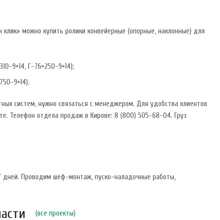
н клик» можно купить ролики конвейерные (опорные, наклонные) для
310-9×14, Г-76×250-9×14);
750-9×14).
ных систем, нужно связаться с менеджером. Для удобства клиентов
те. Телефон отдела продаж в Кирове: 8 (800) 505-68-04. Груз
 7 дней. Проводим шеф-монтаж, пуско-наладочные работы,
ласти
(
все проекты
)