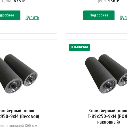
Цена:
835 ₽
Цена:
936 ₽
дробнее
Подробнее
Купить
Куп
в наличии
нвейерный ролик
Конвейерный роли
х950-9х14 (Весовой)
Г-89х250-9х14 (РО
наклонный)
ленты шириной 800 мм