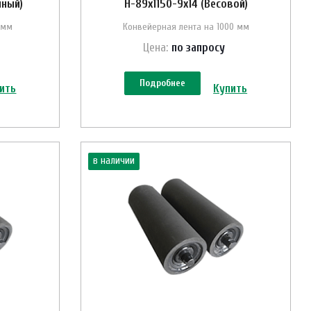
нный)
Н-89х1150-9х14 (Весовой)
 мм
Конвейерная лента на 1000 мм
Цена:
по зап
р
осу
Подробнее
ить
Купить
в наличии