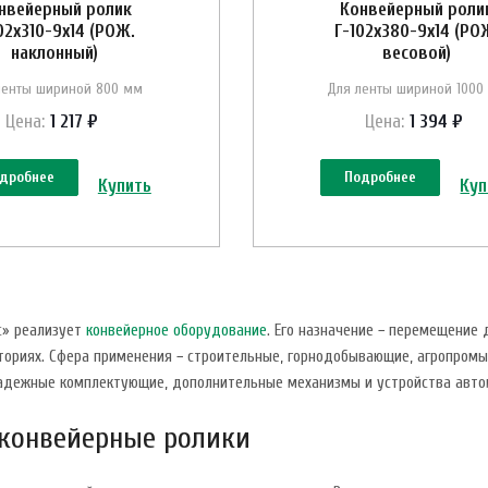
нвейерный ролик
Конвейерный роли
02х310-9х14 (РОЖ.
Г-102х380-9х14 (РО
наклонный)
весовой)
ленты шириной 800 мм
Для ленты шириной 1000
Цена:
1 217 ₽
Цена:
1 394 ₽
дробнее
Подробнее
Купить
Куп
с» реализует
конвейерное оборудование
. Его назначение − перемещение 
ториях. Сфера применения − строительные, горнодобывающие, агропром
адежные комплектующие, дополнительные механизмы и устройства автом
 конвейерные ролики