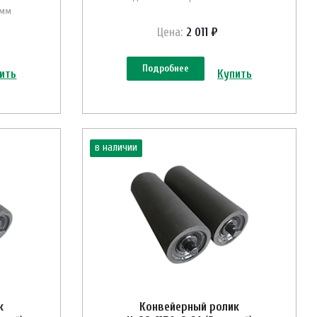
 мм
Цена:
2 011 ₽
Подробнее
ить
Купить
в наличии
к
Конвейерный ролик