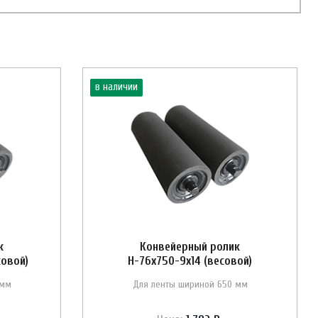
в наличии
к
Конвейерный ролик
совой)
Н-76х750-9х14 (весовой)
 мм
Для ленты шириной 650 мм