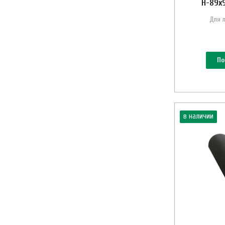
Н-89х9
Для 
По
в наличии