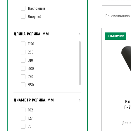
Наклонный
Опорный
ДЛИНА РОЛИКА, ММ
в наличии
1150
250
310
380
750
950
ДИАМЕТР РОЛИКА, ММ
Ко
Г-
102
127
Для 
76