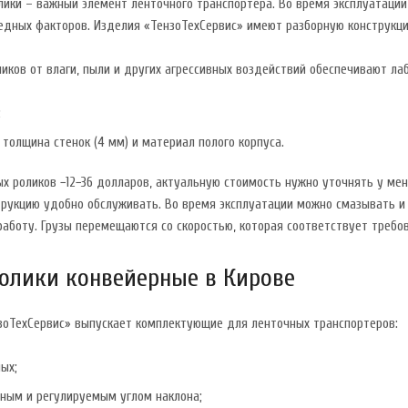
лики – важный элемент ленточного транспортера. Во время эксплуатаци
едных факторов. Изделия «ТензоТехСервис» имеют разборную конструкци
ков от влаги, пыли и других агрессивных воздействий обеспечивают ла
;
толщина стенок (4 мм) и материал полого корпуса.
ых роликов −12−36 долларов, актуальную стоимость нужно уточнять у м
трукцию удобно обслуживать. Во время эксплуатации можно смазывать и
аботу. Грузы перемещаются со скоростью, которая соответствует требов
олики конвейерные в Кирове
зоТехСервис» выпускает комплектующие для ленточных транспортеров:
ых;
нным и регулируемым углом наклона;