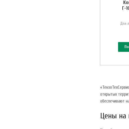
Ко
Г-1
Для 
По
«ТензоТехСерви
открытых терри
обеспечивают н
Цены на