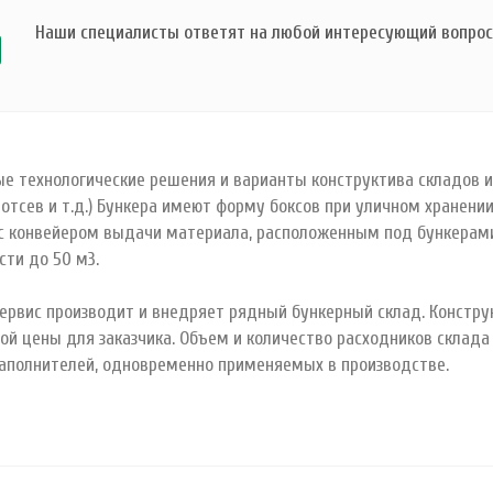
Наши специалисты ответят на любой интересующий вопрос 
ые технологические решения и варианты конструктива складов ине
 отсев и т.д.) Бункера имеют форму боксов при уличном хранен
с конвейером выдачи материала, расположенным под бункерами
сти до 50 м3.
ервис производит и внедряет рядный бункерный склад. Конструк
й цены для заказчика. Объем и количество расходников склада
аполнителей, одновременно применяемых в производстве.